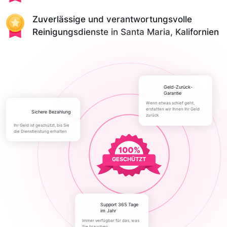
Zuverlässige und verantwortungsvolle
Reinigungsdienste in Santa Maria, Kalifornien
Geld-Zurück-
Garantie
Wenn etwas schief geht,
erstatten wir Ihnen Ihr Geld
Sichere Bezahlung
zurück
Ihr Geld ist geschützt, bis Sie
die Dienstleistung erhalten
GESCHÜTZT
Support 365 Tage
im Jahr
Immer verfügbar für das, was
Sie brauchen