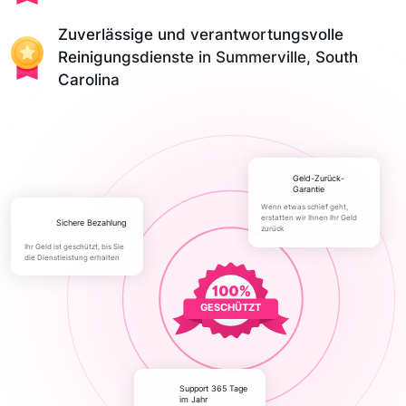
Zuverlässige und verantwortungsvolle
Reinigungsdienste in Summerville, South
Carolina
Geld-Zurück-
Garantie
Wenn etwas schief geht,
erstatten wir Ihnen Ihr Geld
Sichere Bezahlung
zurück
Ihr Geld ist geschützt, bis Sie
die Dienstleistung erhalten
GESCHÜTZT
Support 365 Tage
im Jahr