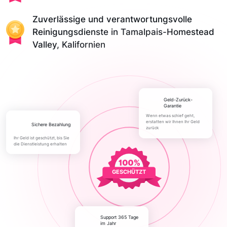
Zuverlässige und verantwortungsvolle
Reinigungsdienste in Tamalpais-Homestead
Valley, Kalifornien
Geld-Zurück-
Garantie
Wenn etwas schief geht,
erstatten wir Ihnen Ihr Geld
Sichere Bezahlung
zurück
Ihr Geld ist geschützt, bis Sie
die Dienstleistung erhalten
GESCHÜTZT
Support 365 Tage
im Jahr