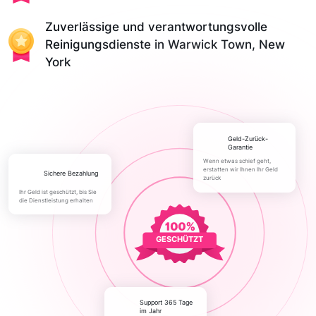
Zuverlässige und verantwortungsvolle
Reinigungsdienste in Warwick Town, New
York
Geld-Zurück-
Garantie
Wenn etwas schief geht,
erstatten wir Ihnen Ihr Geld
Sichere Bezahlung
zurück
Ihr Geld ist geschützt, bis Sie
die Dienstleistung erhalten
GESCHÜTZT
Support 365 Tage
im Jahr