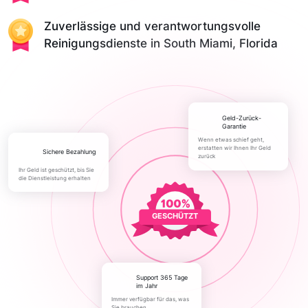
Zuverlässige und verantwortungsvolle
Reinigungsdienste in South Miami, Florida
Geld-Zurück-
Garantie
Wenn etwas schief geht,
erstatten wir Ihnen Ihr Geld
Sichere Bezahlung
zurück
Ihr Geld ist geschützt, bis Sie
die Dienstleistung erhalten
GESCHÜTZT
Support 365 Tage
im Jahr
Immer verfügbar für das, was
Sie brauchen