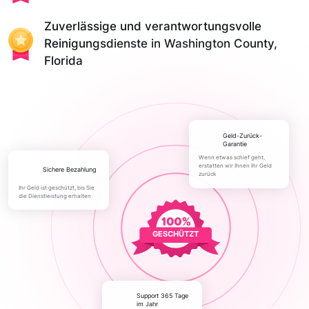
Zuverlässige und verantwortungsvolle
Reinigungsdienste in Washington County,
Florida
Geld-Zurück-
Garantie
Wenn etwas schief geht,
erstatten wir Ihnen Ihr Geld
Sichere Bezahlung
zurück
Ihr Geld ist geschützt, bis Sie
die Dienstleistung erhalten
GESCHÜTZT
Support 365 Tage
im Jahr