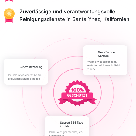
Zuverlässige und verantwortungsvolle
Reinigungsdienste in Santa Ynez, Kalifornien
Geld-Zurück-
Garantie
Wenn etwas schief geht,
erstatten wir Ihnen Ihr Geld
Sichere Bezahlung
zurück
Ihr Geld ist geschützt, bis Sie
die Dienstleistung erhalten
GESCHÜTZT
Support 365 Tage
im Jahr
Immer verfügbar für das, was
Sie brauchen