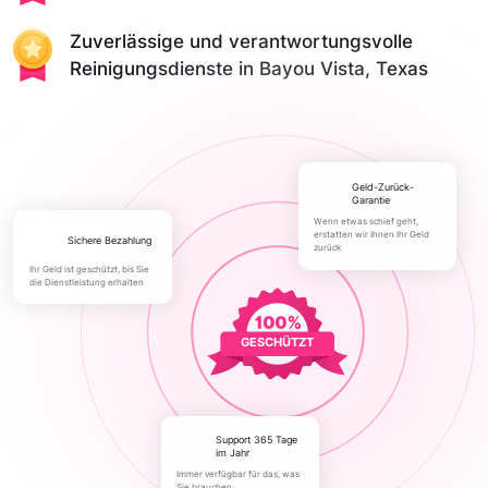
Zuverlässige und verantwortungsvolle
Reinigungsdienste in Bayou Vista, Texas
Geld-Zurück-
Garantie
Wenn etwas schief geht,
erstatten wir Ihnen Ihr Geld
Sichere Bezahlung
zurück
Ihr Geld ist geschützt, bis Sie
die Dienstleistung erhalten
GESCHÜTZT
Support 365 Tage
im Jahr
Immer verfügbar für das, was
Sie brauchen