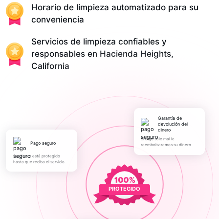
Horario de limpieza automatizado para su
conveniencia
Servicios de limpieza confiables y
responsables en Hacienda Heights,
California
Garantía de
devolución del
dinero
Si algo sale mal le
pago seguro
reembolsaremos su dinero
Su dinero está protegido
hasta que reciba el servicio.
PROTEGIDO