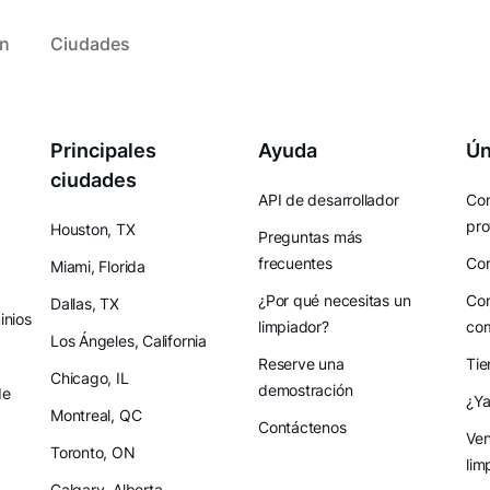
ón
Ciudades
Principales
Ayuda
Ún
ciudades
API de desarrollador
Con
pro
Houston, TX
Preguntas más
frecuentes
Con
Miami, Florida
¿Por qué necesitas un
Con
Dallas, TX
nios
limpiador?
co
Los Ángeles, California
Reserve una
Tie
Chicago, IL
demostración
de
¿Ya
Montreal, QC
Contáctenos
Ven
Toronto, ON
lim
Calgary, Alberta