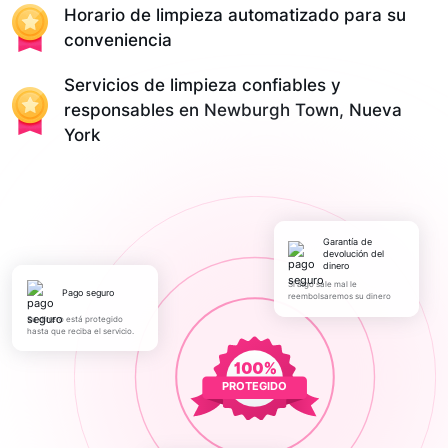
Horario de limpieza automatizado para su
conveniencia
Servicios de limpieza confiables y
responsables en Newburgh Town, Nueva
York
Garantía de
devolución del
dinero
Si algo sale mal le
pago seguro
reembolsaremos su dinero
Su dinero está protegido
hasta que reciba el servicio.
PROTEGIDO