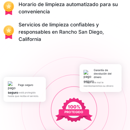
Horario de limpieza automatizado para su
conveniencia
Servicios de limpieza confiables y
responsables en Rancho San Diego,
California
Garantía de
devolución del
dinero
Si algo sale mal le
pago seguro
reembolsaremos su dinero
Su dinero está protegido
hasta que reciba el servicio.
PROTEGIDO