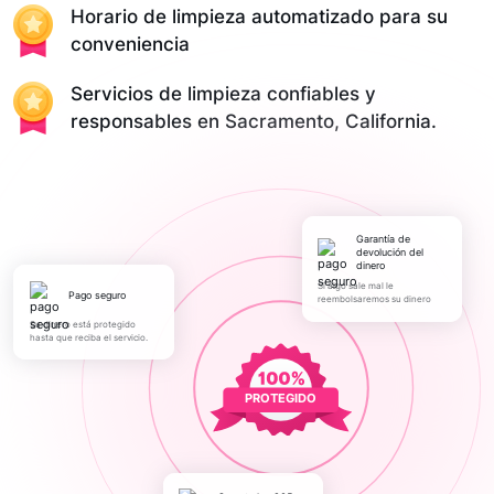
Horario de limpieza automatizado para su
conveniencia
Servicios de limpieza confiables y
responsables en Sacramento, California.
Garantía de
devolución del
dinero
Si algo sale mal le
pago seguro
reembolsaremos su dinero
Su dinero está protegido
hasta que reciba el servicio.
PROTEGIDO