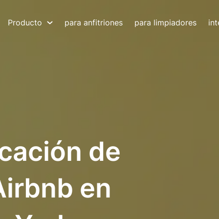
Producto
para anfitriones
para limpiadores
in
icación de
Airbnb en