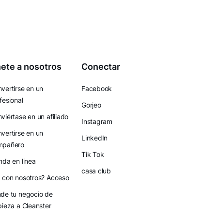
ete a nosotros
Conectar
vertirse en un
Facebook
fesional
Gorjeo
viértase en un afiliado
Instagram
vertirse en un
LinkedIn
mpañero
Tik Tok
nda en linea
casa club
 con nosotros? Acceso
de tu negocio de
pieza a Cleanster