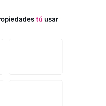
propiedades
tú
usar