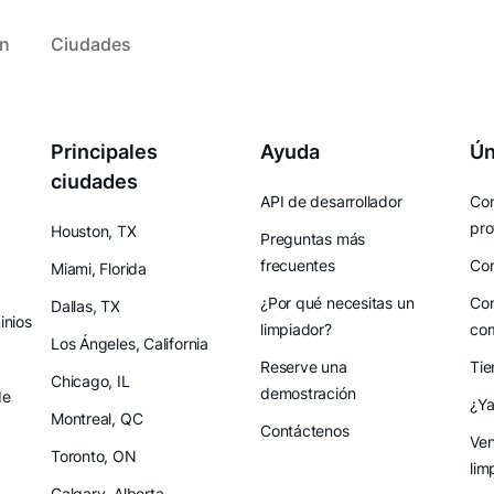
ón
Ciudades
Principales
Ayuda
Ún
ciudades
API de desarrollador
Con
pro
Houston, TX
Preguntas más
frecuentes
Con
Miami, Florida
¿Por qué necesitas un
Con
Dallas, TX
nios
limpiador?
co
Los Ángeles, California
Reserve una
Tie
Chicago, IL
demostración
de
¿Ya
Montreal, QC
Contáctenos
Ven
Toronto, ON
lim
Calgary, Alberta