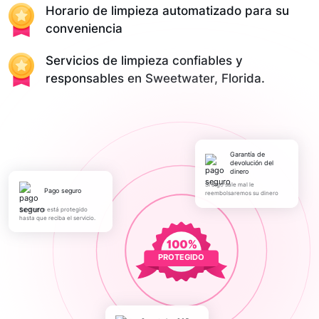
Horario de limpieza automatizado para su
conveniencia
Servicios de limpieza confiables y
responsables en Sweetwater, Florida.
Garantía de
devolución del
dinero
Si algo sale mal le
pago seguro
reembolsaremos su dinero
Su dinero está protegido
hasta que reciba el servicio.
PROTEGIDO