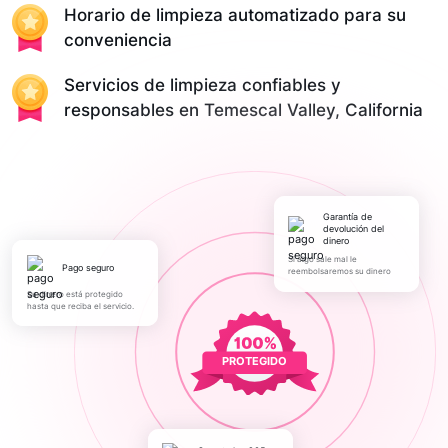
Horario de limpieza automatizado para su
conveniencia
Servicios de limpieza confiables y
responsables en Temescal Valley, California
Garantía de
devolución del
dinero
Si algo sale mal le
pago seguro
reembolsaremos su dinero
Su dinero está protegido
hasta que reciba el servicio.
PROTEGIDO