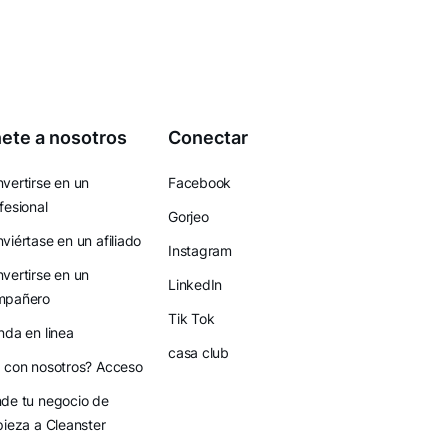
ete a nosotros
Conectar
vertirse en un
Facebook
fesional
Gorjeo
viértase en un afiliado
Instagram
vertirse en un
LinkedIn
mpañero
Tik Tok
nda en linea
casa club
 con nosotros? Acceso
de tu negocio de
pieza a Cleanster