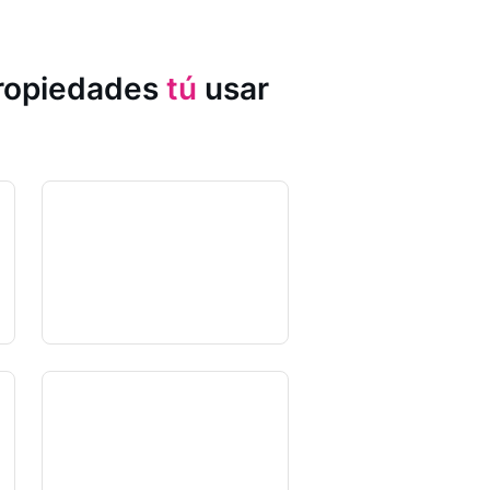
propiedades
tú
usar