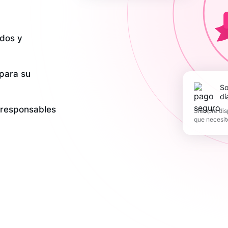
dos y
 para su
Soporte los 365
dí
y responsables
Siempre dis
que necesit