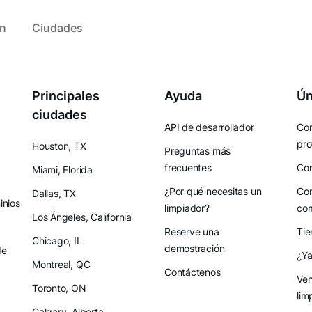
ón
Ciudades
Principales
Ayuda
Ún
ciudades
API de desarrollador
Con
pro
Houston, TX
Preguntas más
frecuentes
Con
Miami, Florida
¿Por qué necesitas un
Con
Dallas, TX
nios
limpiador?
co
Los Ángeles, California
Reserve una
Tie
Chicago, IL
demostración
de
¿Ya
Montreal, QC
Contáctenos
Ven
Toronto, ON
lim
Calgary, Alberta