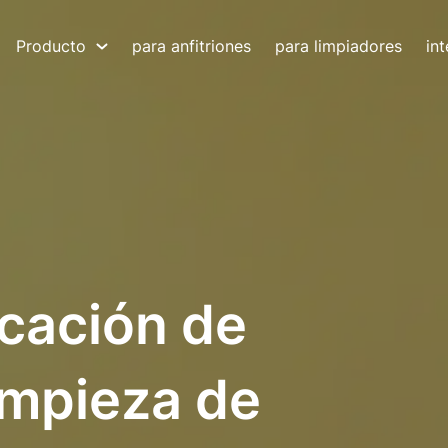
Producto
para anfitriones
para limpiadores
in
icación de
limpieza de