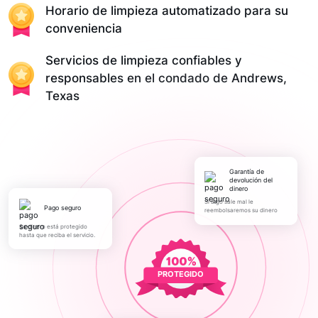
Horario de limpieza automatizado para su
conveniencia
Servicios de limpieza confiables y
responsables en el condado de Andrews,
Texas
Garantía de
devolución del
dinero
Si algo sale mal le
pago seguro
reembolsaremos su dinero
Su dinero está protegido
hasta que reciba el servicio.
PROTEGIDO