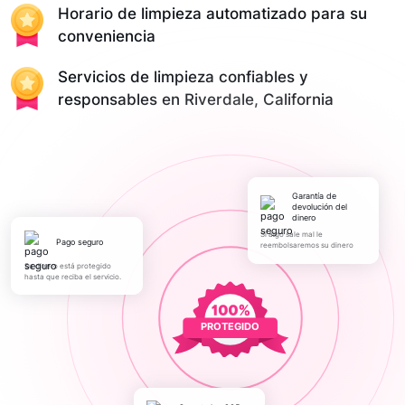
Horario de limpieza automatizado para su
conveniencia
Servicios de limpieza confiables y
responsables en Riverdale, California
Garantía de
devolución del
dinero
Si algo sale mal le
pago seguro
reembolsaremos su dinero
Su dinero está protegido
hasta que reciba el servicio.
PROTEGIDO