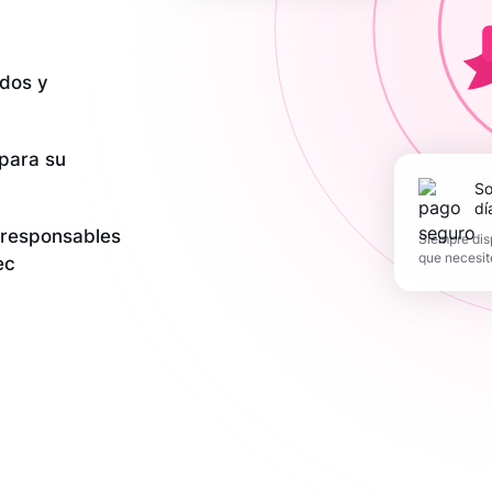
dos y
 para su
Soporte los 365
dí
y responsables
Siempre dis
que necesit
ec