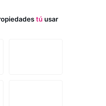
propiedades
tú
usar