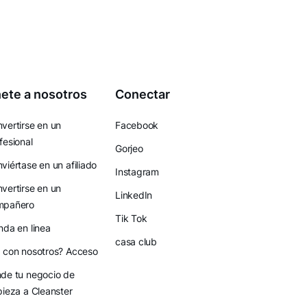
ete a nosotros
Conectar
vertirse en un
Facebook
fesional
Gorjeo
viértase en un afiliado
Instagram
vertirse en un
LinkedIn
mpañero
Tik Tok
nda en linea
casa club
 con nosotros? Acceso
de tu negocio de
pieza a Cleanster