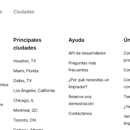
ón
Ciudades
Principales
Ayuda
Ún
ciudades
API de desarrollador
Con
pro
Houston, TX
Preguntas más
frecuentes
Con
Miami, Florida
¿Por qué necesitas un
Con
Dallas, TX
nios
limpiador?
co
Los Ángeles, California
Reserve una
Tie
Chicago, IL
demostración
de
¿Ya
Montreal, QC
Contáctenos
Ven
Toronto, ON
lim
Calgary, Alberta