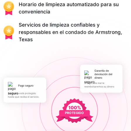
Horario de limpieza automatizado para su
conveniencia
Servicios de limpieza confiables y
responsables en el condado de Armstrong,
Texas
Garantía de
devolución del
dinero
Si algo sale mal le
pago seguro
reembolsaremos su dinero
Su dinero está protegido
hasta que reciba el servicio.
PROTEGIDO