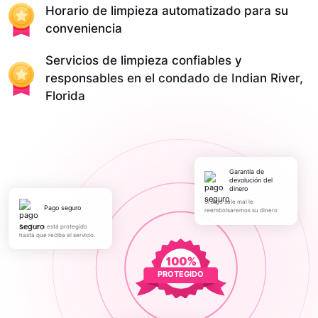
Horario de limpieza automatizado para su
conveniencia
Servicios de limpieza confiables y
responsables en el condado de Indian River,
Florida
Garantía de
devolución del
dinero
Si algo sale mal le
pago seguro
reembolsaremos su dinero
Su dinero está protegido
hasta que reciba el servicio.
PROTEGIDO