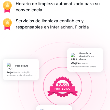
Horario de limpieza automatizado para su
conveniencia
Servicios de limpieza confiables y
responsables en Interlachen, Florida
Garantía de
devolución del
dinero
Si algo sale mal le
pago seguro
reembolsaremos su dinero
Su dinero está protegido
hasta que reciba el servicio.
PROTEGIDO