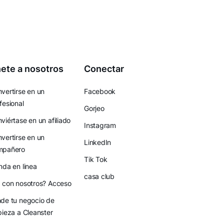
ete a nosotros
Conectar
vertirse en un
Facebook
fesional
Gorjeo
viértase en un afiliado
Instagram
vertirse en un
LinkedIn
mpañero
Tik Tok
nda en linea
casa club
 con nosotros? Acceso
de tu negocio de
pieza a Cleanster