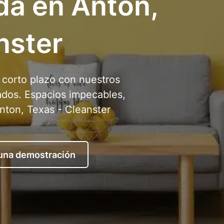
da en Anton,
nster
a corto plazo con nuestros
cados. Espacios impecables,
nton, Texas - Cleanster
 una demostración