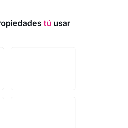
propiedades
tú
usar