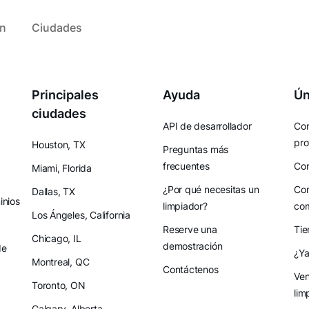
ón
Ciudades
Principales
Ayuda
Ún
ciudades
API de desarrollador
Con
pro
Houston, TX
Preguntas más
frecuentes
Con
Miami, Florida
¿Por qué necesitas un
Con
Dallas, TX
nios
limpiador?
co
Los Ángeles, California
Reserve una
Tie
Chicago, IL
demostración
de
¿Ya
Montreal, QC
Contáctenos
Ven
Toronto, ON
lim
Calgary, Alberta