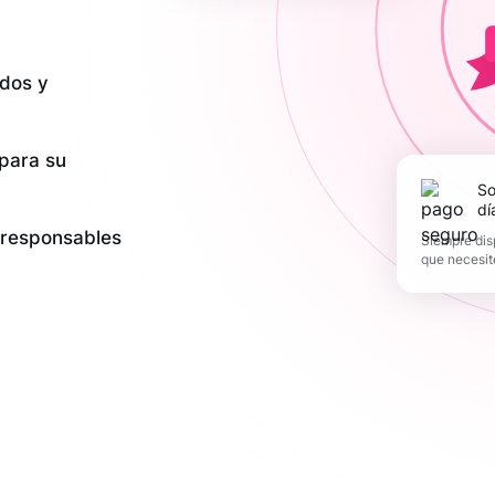
dos y
 para su
Soporte los 365
dí
y responsables
Siempre dis
que necesit