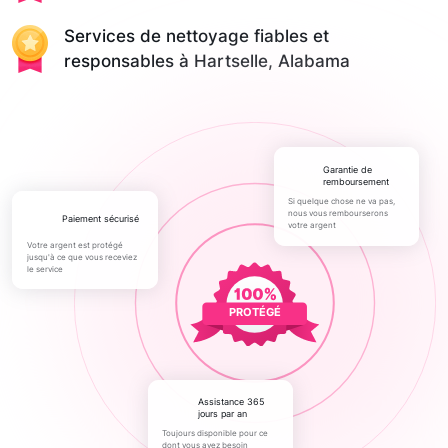
Services de nettoyage fiables et
responsables à Hartselle, Alabama
Garantie de
remboursement
Si quelque chose ne va pas,
nous vous rembourserons
paiement sécurisé
votre argent
Votre argent est protégé
jusqu'à ce que vous receviez
le service
PROTÉGÉ
Assistance 365
jours par an
Toujours disponible pour ce
dont vous avez besoin