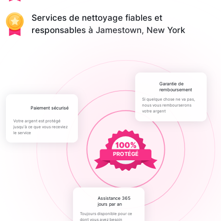
Services de nettoyage fiables et
responsables à Jamestown, New York
Garantie de
remboursement
Si quelque chose ne va pas,
nous vous rembourserons
paiement sécurisé
votre argent
Votre argent est protégé
jusqu'à ce que vous receviez
le service
PROTÉGÉ
Assistance 365
jours par an
Toujours disponible pour ce
dont vous avez besoin