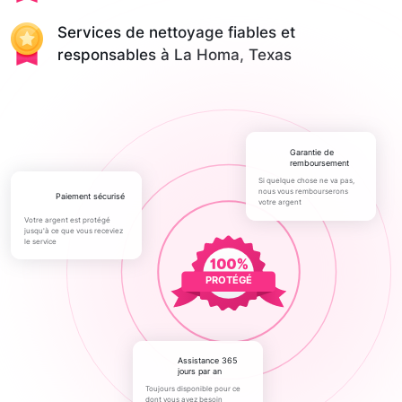
Services de nettoyage fiables et
responsables à La Homa, Texas
Garantie de
remboursement
Si quelque chose ne va pas,
nous vous rembourserons
paiement sécurisé
votre argent
Votre argent est protégé
jusqu'à ce que vous receviez
le service
PROTÉGÉ
Assistance 365
jours par an
Toujours disponible pour ce
dont vous avez besoin