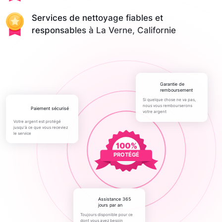
Services de nettoyage fiables et
responsables à La Verne, Californie
Garantie de
remboursement
Si quelque chose ne va pas,
nous vous rembourserons
paiement sécurisé
votre argent
Votre argent est protégé
jusqu'à ce que vous receviez
le service
PROTÉGÉ
Assistance 365
jours par an
Toujours disponible pour ce
dont vous avez besoin