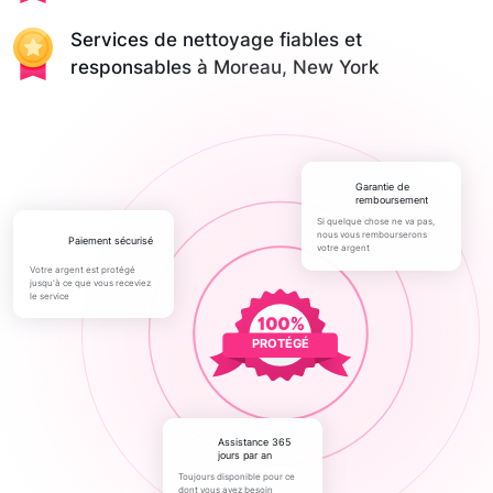
Services de nettoyage fiables et
responsables à Moreau, New York
Garantie de
remboursement
Si quelque chose ne va pas,
nous vous rembourserons
paiement sécurisé
votre argent
Votre argent est protégé
jusqu'à ce que vous receviez
le service
PROTÉGÉ
Assistance 365
jours par an
Toujours disponible pour ce
dont vous avez besoin