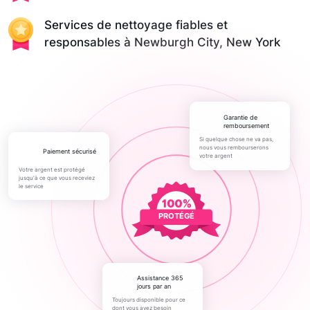
Services de nettoyage fiables et
responsables à Newburgh City, New York
Garantie de
remboursement
Si quelque chose ne va pas,
nous vous rembourserons
paiement sécurisé
votre argent
Votre argent est protégé
jusqu'à ce que vous receviez
le service
PROTÉGÉ
Assistance 365
jours par an
Toujours disponible pour ce
dont vous avez besoin