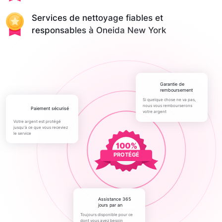
Services de nettoyage fiables et
responsables à Oneida New York
Garantie de
remboursement
Si quelque chose ne va pas,
nous vous rembourserons
paiement sécurisé
votre argent
Votre argent est protégé
jusqu'à ce que vous receviez
le service
PROTÉGÉ
Assistance 365
jours par an
Toujours disponible pour ce
dont vous avez besoin