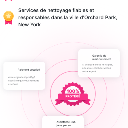
Services de nettoyage fiables et
responsables dans la ville d'Orchard Park,
New York
Garantie de
remboursement
Si quelque chose ne va pas,
nous vous rembourserons
paiement sécurisé
votre argent
Votre argent est protégé
jusqu'à ce que vous receviez
le service
PROTÉGÉ
Assistance 365
jours par an