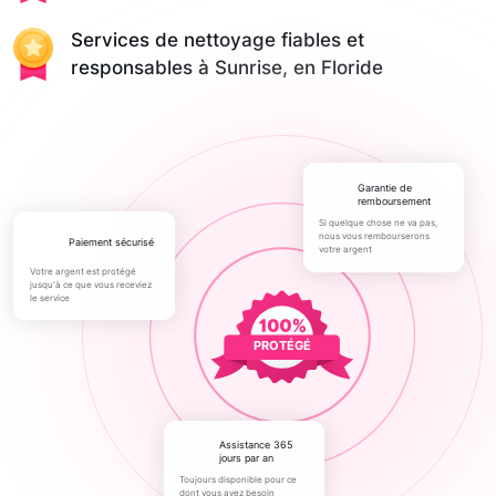
Services de nettoyage fiables et
responsables à Sunrise, en Floride
Garantie de
remboursement
Si quelque chose ne va pas,
nous vous rembourserons
paiement sécurisé
votre argent
Votre argent est protégé
jusqu'à ce que vous receviez
le service
PROTÉGÉ
Assistance 365
jours par an
Toujours disponible pour ce
dont vous avez besoin