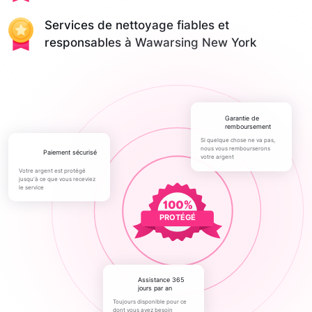
Services de nettoyage fiables et
responsables à Wawarsing New York
Garantie de
remboursement
Si quelque chose ne va pas,
nous vous rembourserons
paiement sécurisé
votre argent
Votre argent est protégé
jusqu'à ce que vous receviez
le service
PROTÉGÉ
Assistance 365
jours par an
Toujours disponible pour ce
dont vous avez besoin