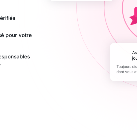
érifiés
sé pour votre
Assistance 365
responsables
jo
o
Toujours di
dont vous a