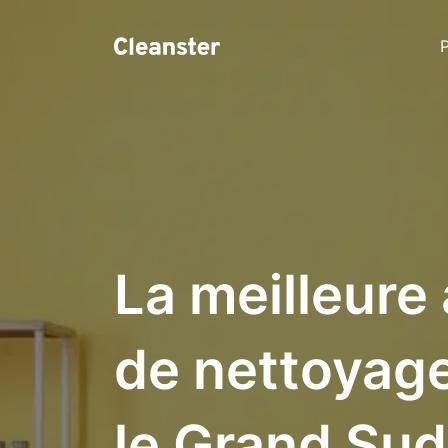
P
La meilleure
de nettoyag
le Grand Sud