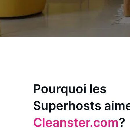
Pourquoi les
Superhosts aim
Cleanster.com
?