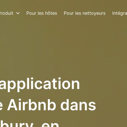
roduit
Pour les hôtes
Pour les nettoyeurs
Intégr
 application
e Airbnb dans
bury, en