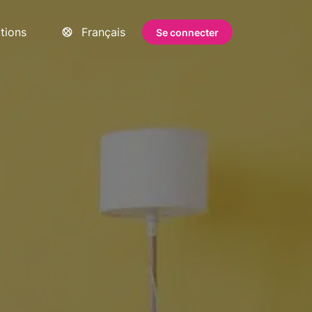
ations
Français
Se connecter