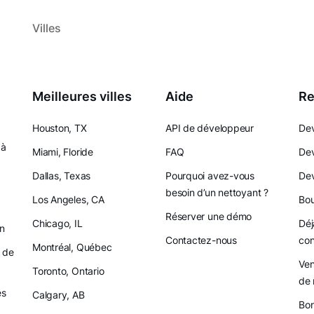
Villes
Meilleures villes
Aide
Re
Houston, TX
API de développeur
Dev
 à
Miami, Floride
FAQ
Dev
Dallas, Texas
Pourquoi avez-vous
Dev
besoin d’un nettoyant ?
Los Angeles, CA
Bou
Réserver une démo
Chicago, IL
Déj
on
Contactez-nous
con
Montréal, Québec
 de
Ven
Toronto, Ontario
de 
es
Calgary, AB
Bon