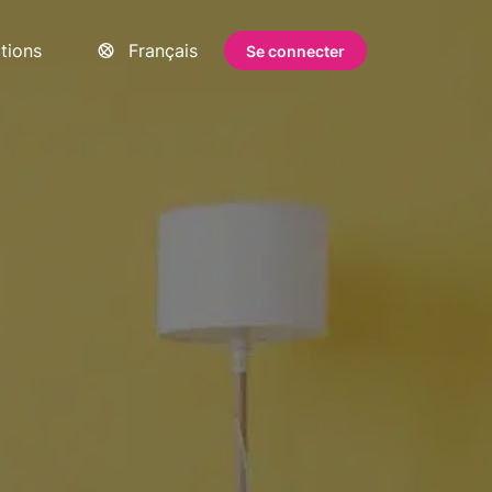
ations
Français
Se connecter