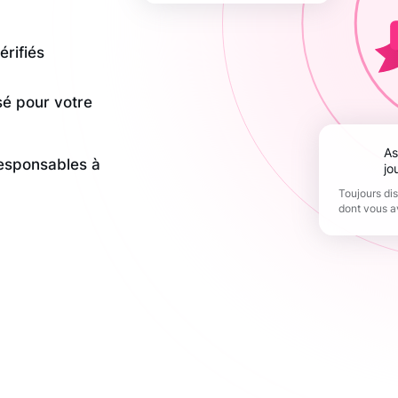
érifiés
sé pour votre
Assistance 365
responsables à
jo
Toujours di
dont vous a