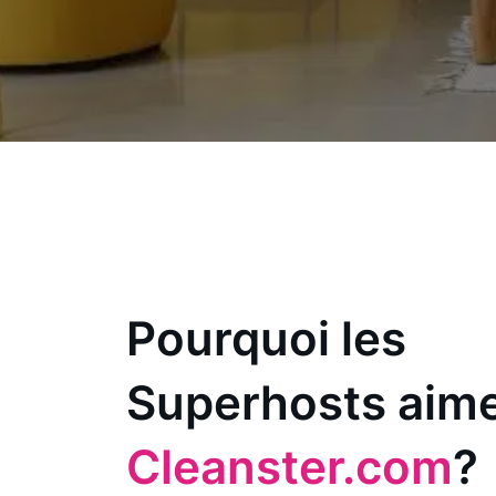
Pourquoi les
Superhosts aim
Cleanster.com
?