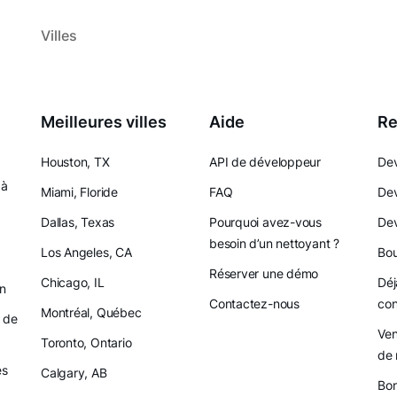
Villes
Meilleures villes
Aide
Re
Houston, TX
API de développeur
Dev
 à
Miami, Floride
FAQ
Dev
Dallas, Texas
Pourquoi avez-vous
Dev
besoin d’un nettoyant ?
Los Angeles, CA
Bou
Réserver une démo
Chicago, IL
Déj
on
Contactez-nous
con
Montréal, Québec
 de
Ven
Toronto, Ontario
de 
es
Calgary, AB
Bon