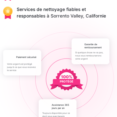
Services de nettoyage fiables et
responsables à Sorrento Valley, Californie
Garantie de
remboursement
Si quelque chose ne va pas,
nous vous rembourserons
paiement sécurisé
votre argent
Votre argent est protégé
jusqu'à ce que vous receviez
le service
PROTÉGÉ
Assistance 365
jours par an
Toujours disponible pour ce
dont vous avez besoin