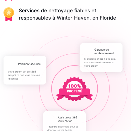
Services de nettoyage fiables et
responsables à Winter Haven, en Floride
Garantie de
remboursement
Si quelque chose ne va pas,
nous vous rembourserons
paiement sécurisé
votre argent
Votre argent est protégé
jusqu'à ce que vous receviez
le service
PROTÉGÉ
Assistance 365
jours par an
Toujours disponible pour ce
dont vous avez besoin