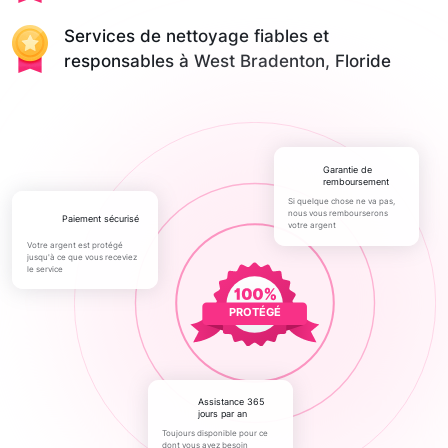
Services de nettoyage fiables et
responsables à West Bradenton, Floride
Garantie de
remboursement
Si quelque chose ne va pas,
nous vous rembourserons
paiement sécurisé
votre argent
Votre argent est protégé
jusqu'à ce que vous receviez
le service
PROTÉGÉ
Assistance 365
jours par an
Toujours disponible pour ce
dont vous avez besoin