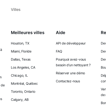
Villes
Meilleures villes
Aide
Re
Houston, TX
API de développeur
Dev
 à
Miami, Floride
FAQ
Dev
Dallas, Texas
Pourquoi avez-vous
Dev
besoin d’un nettoyant ?
Los Angeles, CA
Bou
Réserver une démo
Chicago, IL
Déj
on
Contactez-nous
con
Montréal, Québec
 de
Ven
Toronto, Ontario
de 
es
Calgary, AB
Bon