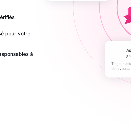
érifiés
sé pour votre
Assistance 365
responsables à
jo
Toujours di
dont vous a