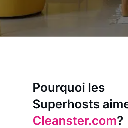
Pourquoi les
Superhosts aim
Cleanster.com
?