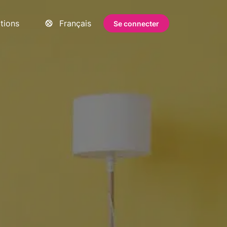
ations
Français
Se connecter