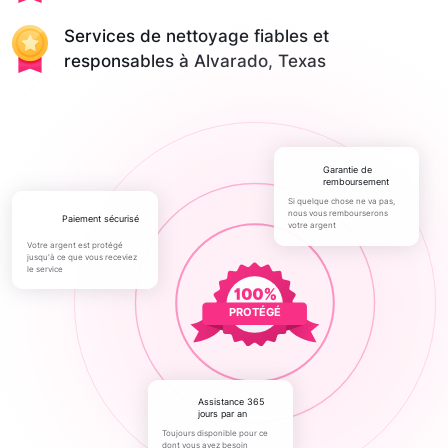
Services de nettoyage fiables et
responsables à Alvarado, Texas
Garantie de
remboursement
Si quelque chose ne va pas,
nous vous rembourserons
paiement sécurisé
votre argent
Votre argent est protégé
jusqu'à ce que vous receviez
le service
PROTÉGÉ
Assistance 365
jours par an
Toujours disponible pour ce
dont vous avez besoin