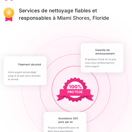
Services de nettoyage fiables et
responsables à Miami Shores, Floride
Garantie de
remboursement
Si quelque chose ne va pas,
nous vous rembourserons
paiement sécurisé
votre argent
Votre argent est protégé
jusqu'à ce que vous receviez
le service
PROTÉGÉ
Assistance 365
jours par an
Toujours disponible pour ce
dont vous avez besoin