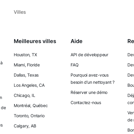
Villes
Meilleures villes
Aide
Re
Houston, TX
API de développeur
Dev
 à
Miami, Floride
FAQ
Dev
Dallas, Texas
Pourquoi avez-vous
Dev
besoin d’un nettoyant ?
Los Angeles, CA
Bou
Réserver une démo
Chicago, IL
Déj
on
Contactez-nous
con
Montréal, Québec
 de
Ven
Toronto, Ontario
de 
es
Calgary, AB
Bon