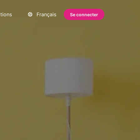
ations
Français
Se connecter