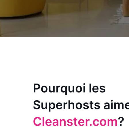
Pourquoi les
Superhosts aim
Cleanster.com
?