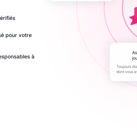
érifiés
sé pour votre
Assistance 365
responsables à
jo
Toujours di
dont vous a