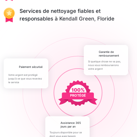
Services de nettoyage fiables et
responsables à Kendall Green, Floride
Garantie de
remboursement
Si quelque chose ne va pas,
nous vous rembourserons
paiement sécurisé
votre argent
Votre argent est protégé
jusqu'à ce que vous receviez
le service
PROTÉGÉ
Assistance 365
jours par an
Toujours disponible pour ce
dont vous avez besoin