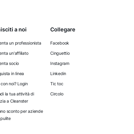
isciti a noi
Collegare
enta un professionista
Facebook
enta un'affiliato
Cinguettio
enta socio
Instagram
uista in linea
Linkedin
 con noi? Login
Tic toc
di la tua attività di
Circolo
izia a Cleanster
no sconto per aziende
 pulite