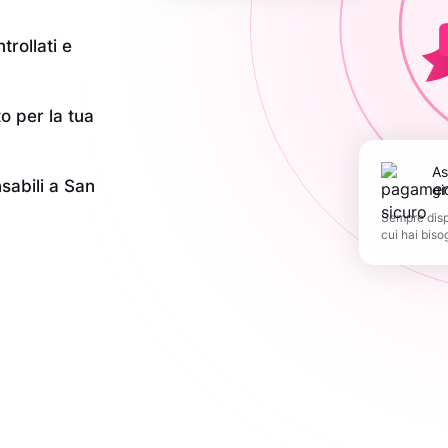
trollati e
o per la tua
Assistenza 365
nsabili a San
gi
Sempre dispo
cui hai biso