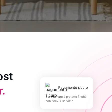
ost
.
pagamento sicuro
Il tuo denaro è protetto finché
non ricevi il servizio