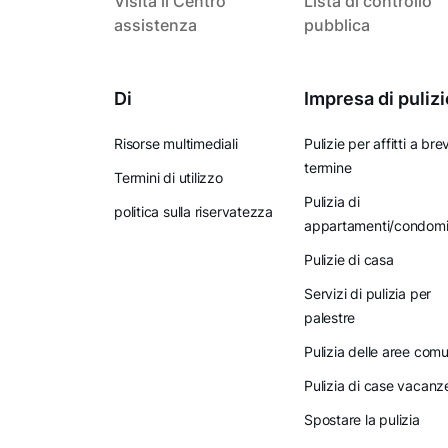
Visita il Centro
Lista di controllo
assistenza
pubblica
Di
Impresa di pulizi
Risorse multimediali
Pulizie per affitti a bre
termine
Termini di utilizzo
Pulizia di
politica sulla riservatezza
appartamenti/condomi
Pulizie di casa
Servizi di pulizia per
palestre
Pulizia delle aree comu
Pulizia di case vacanz
Spostare la pulizia