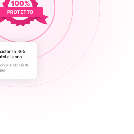
PROTETTO
orni all'anno
nibile per ciò di
gno