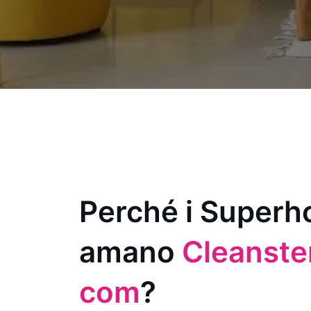
Perché i Superh
amano
Cleanster
com
?