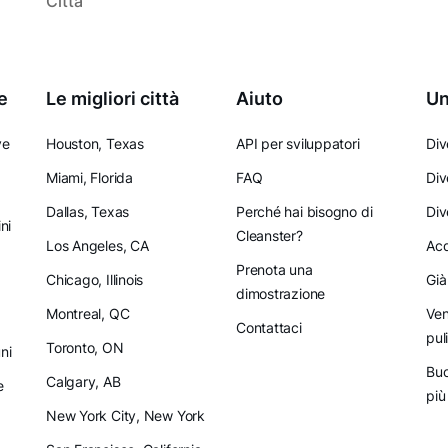
Città
e
Le migliori città
Aiuto
Un
ve
Houston, Texas
API per sviluppatori
Div
Miami, Florida
FAQ
Div
Dallas, Texas
Perché hai bisogno di
Div
ni
Cleanster?
Los Angeles, CA
Acq
Prenota una
Chicago, Illinois
Già
dimostrazione
Montreal, QC
Ven
Contattaci
pul
Toronto, ON
ni
Buo
Calgary, AB
e
più
New York City, New York