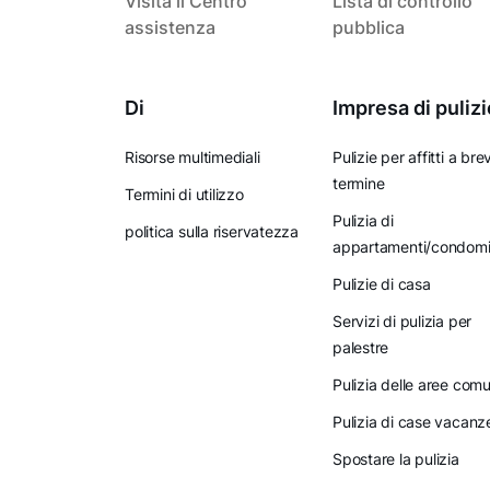
Visita il Centro
Lista di controllo
assistenza
pubblica
Di
Impresa di pulizi
Risorse multimediali
Pulizie per affitti a bre
termine
Termini di utilizzo
Pulizia di
politica sulla riservatezza
appartamenti/condomi
Pulizie di casa
Servizi di pulizia per
palestre
Pulizia delle aree comu
Pulizia di case vacanz
Spostare la pulizia