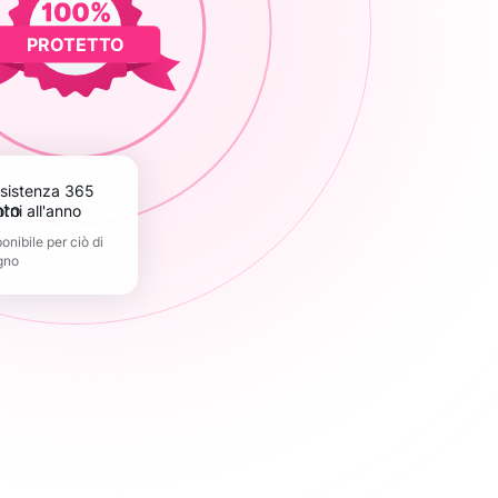
PROTETTO
orni all'anno
nibile per ciò di
gno