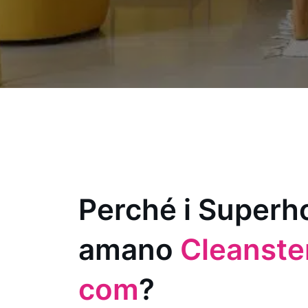
Perché i Superh
amano
Cleanster
com
?