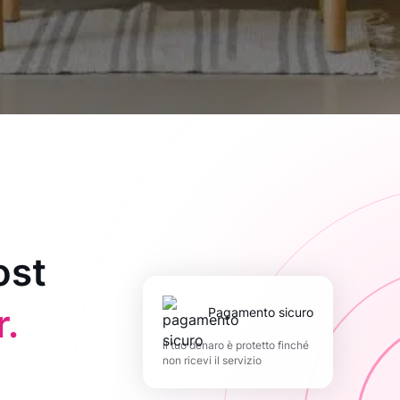
ost
.
pagamento sicuro
Il tuo denaro è protetto finché
non ricevi il servizio