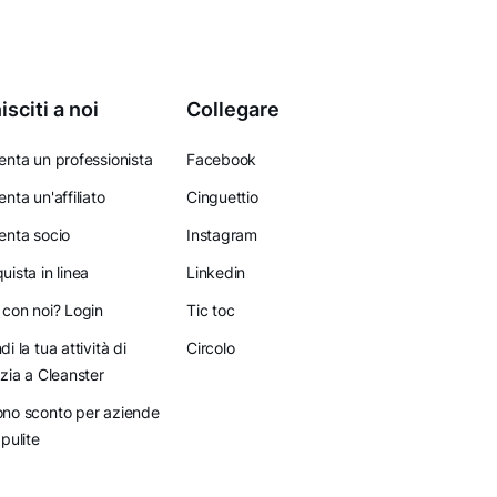
isciti a noi
Collegare
enta un professionista
Facebook
enta un'affiliato
Cinguettio
enta socio
Instagram
uista in linea
Linkedin
 con noi? Login
Tic toc
di la tua attività di
Circolo
izia a Cleanster
no sconto per aziende
 pulite