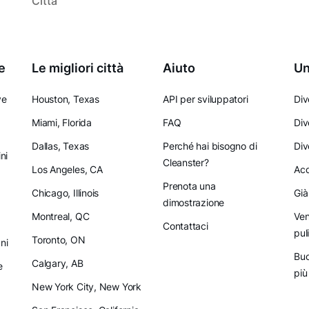
Città
e
Le migliori città
Aiuto
Un
ve
Houston, Texas
API per sviluppatori
Div
Miami, Florida
FAQ
Div
Dallas, Texas
Perché hai bisogno di
Div
ni
Cleanster?
Los Angeles, CA
Acq
Prenota una
Chicago, Illinois
Già
dimostrazione
Montreal, QC
Ven
Contattaci
pul
Toronto, ON
ni
Buo
Calgary, AB
e
più
New York City, New York