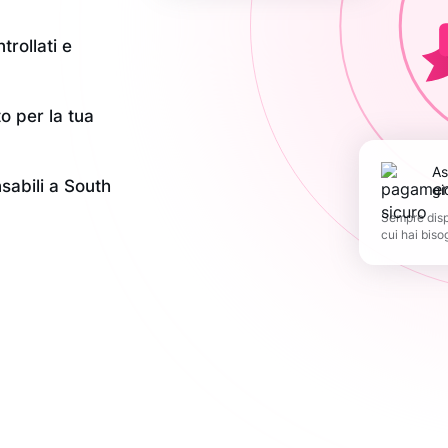
trollati e
o per la tua
Assistenza 365
nsabili a South
gi
Sempre dispo
cui hai biso