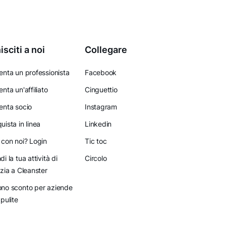
isciti a noi
Collegare
enta un professionista
Facebook
enta un'affiliato
Cinguettio
enta socio
Instagram
uista in linea
Linkedin
 con noi? Login
Tic toc
di la tua attività di
Circolo
izia a Cleanster
no sconto per aziende
 pulite