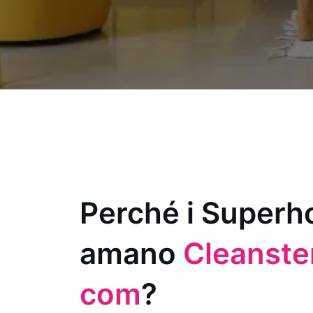
Perché i Superh
amano
Cleanster
com
?