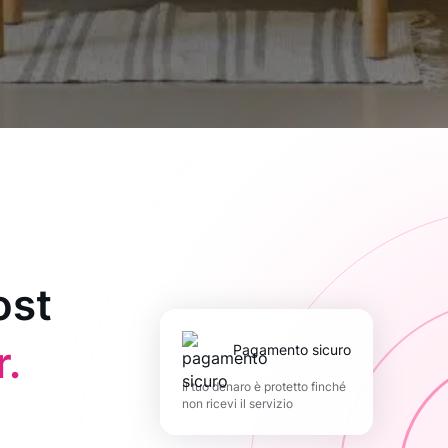
ost
.
pagamento sicuro
Il tuo denaro è protetto finché
non ricevi il servizio