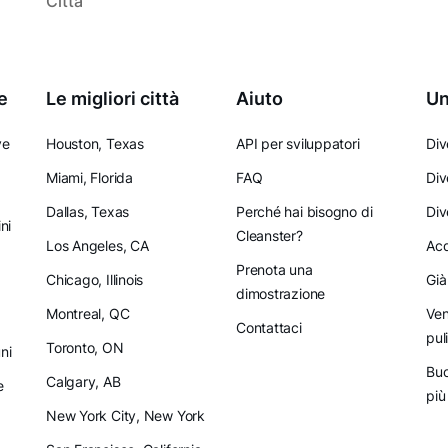
Città
e
Le migliori città
Aiuto
Un
ve
Houston, Texas
API per sviluppatori
Div
Miami, Florida
FAQ
Div
Dallas, Texas
Perché hai bisogno di
Div
ni
Cleanster?
Los Angeles, CA
Acq
Prenota una
Chicago, Illinois
Già
dimostrazione
Montreal, QC
Ven
Contattaci
pul
Toronto, ON
ni
Buo
Calgary, AB
e
più
New York City, New York