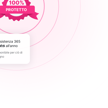
PROTETTO
orni all'anno
nibile per ciò di
gno