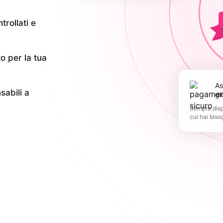
trollati e
o per la tua
Assistenza 365
sabili a
gi
Sempre dispo
cui hai biso