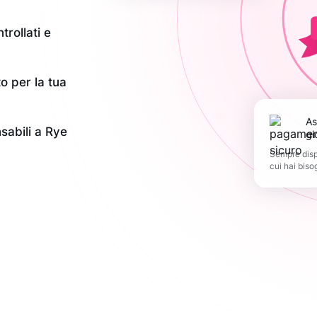
trollati e
o per la tua
Assistenza 365
nsabili a Rye
gi
Sempre dispo
cui hai biso