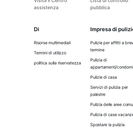
Visita il Centro
Lista di controllo
assistenza
pubblica
Di
Impresa di pulizi
Risorse multimediali
Pulizie per affitti a bre
termine
Termini di utilizzo
Pulizia di
politica sulla riservatezza
appartamenti/condomi
Pulizie di casa
Servizi di pulizia per
palestre
Pulizia delle aree comu
Pulizia di case vacanz
Spostare la pulizia