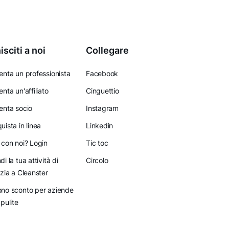
isciti a noi
Collegare
enta un professionista
Facebook
enta un'affiliato
Cinguettio
enta socio
Instagram
uista in linea
Linkedin
 con noi? Login
Tic toc
di la tua attività di
Circolo
izia a Cleanster
no sconto per aziende
 pulite