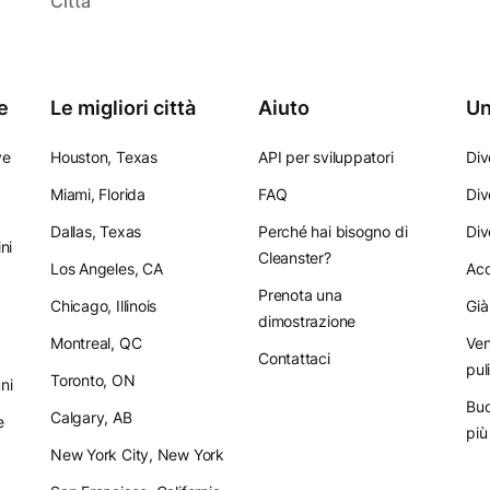
Città
e
Le migliori città
Aiuto
Un
ve
Houston, Texas
API per sviluppatori
Div
Miami, Florida
FAQ
Div
Dallas, Texas
Perché hai bisogno di
Div
ni
Cleanster?
Los Angeles, CA
Acq
Prenota una
Chicago, Illinois
Già
dimostrazione
Montreal, QC
Ven
Contattaci
pul
Toronto, ON
ni
Buo
Calgary, AB
e
più
New York City, New York