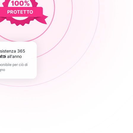
PROTETTO
orni all'anno
nibile per ciò di
gno