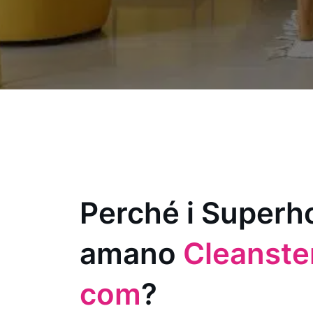
Perché i Superh
amano
Cleanster
com
?