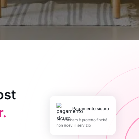
ost
.
pagamento sicuro
Il tuo denaro è protetto finché
non ricevi il servizio