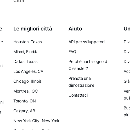
Città
e
Le migliori città
Aiuto
Un
ve
Houston, Texas
API per sviluppatori
Div
Miami, Florida
FAQ
Div
Dallas, Texas
Perché hai bisogno di
Div
ni
Cleanster?
Los Angeles, CA
Acq
Prenota una
Chicago, Illinois
Già
dimostrazione
Montreal, QC
Ven
Contattaci
pul
Toronto, ON
ni
Buo
Calgary, AB
e
più
New York City, New York