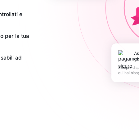
trollati e
o per la tua
Assistenza 365
nsabili ad
gi
Sempre dispo
cui hai biso