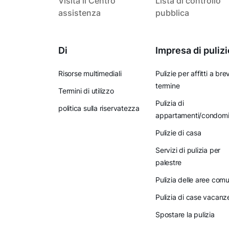
Visita il Centro
Lista di controllo
assistenza
pubblica
Di
Impresa di pulizi
Risorse multimediali
Pulizie per affitti a bre
termine
Termini di utilizzo
Pulizia di
politica sulla riservatezza
appartamenti/condomi
Pulizie di casa
Servizi di pulizia per
palestre
Pulizia delle aree comu
Pulizia di case vacanz
Spostare la pulizia