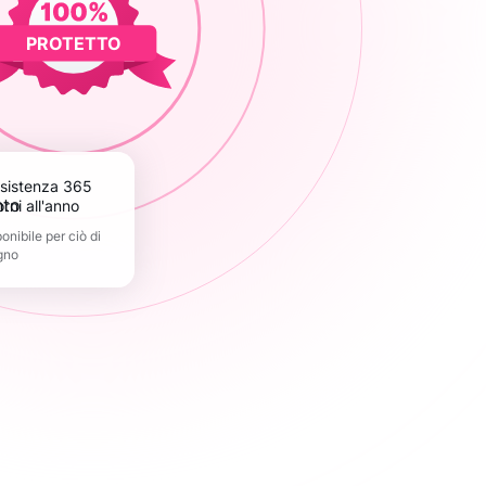
PROTETTO
orni all'anno
nibile per ciò di
gno