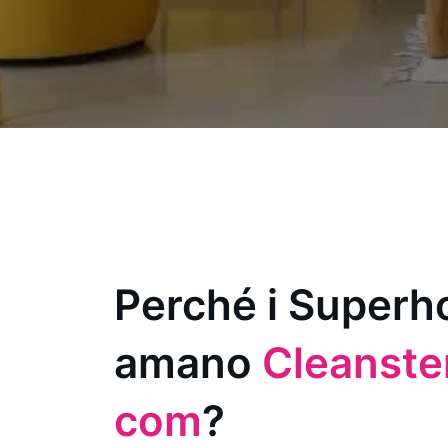
Perché i Superh
amano
Cleanster
com
?