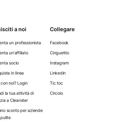
isciti a noi
Collegare
enta un professionista
Facebook
enta un'affiliato
Cinguettio
enta socio
Instagram
uista in linea
Linkedin
 con noi? Login
Tic toc
di la tua attività di
Circolo
izia a Cleanster
no sconto per aziende
 pulite