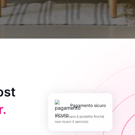
ost
.
pagamento sicuro
Il tuo denaro è protetto finché
non ricevi il servizio