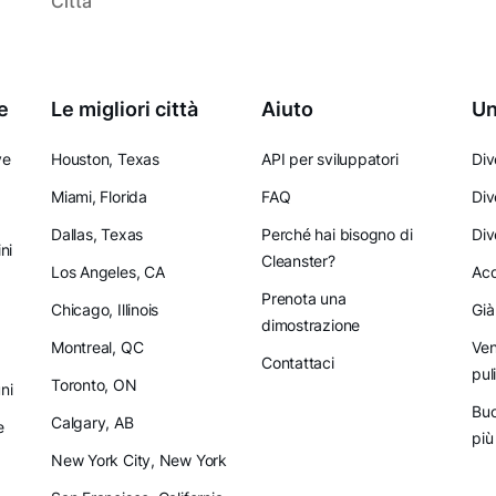
Città
e
Le migliori città
Aiuto
Un
ve
Houston, Texas
API per sviluppatori
Div
Miami, Florida
FAQ
Div
Dallas, Texas
Perché hai bisogno di
Div
ni
Cleanster?
Los Angeles, CA
Acq
Prenota una
Chicago, Illinois
Già
dimostrazione
Montreal, QC
Ven
Contattaci
pul
Toronto, ON
ni
Buo
Calgary, AB
e
più
New York City, New York