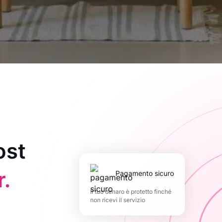
ost
.
pagamento sicuro
Il tuo denaro è protetto finché
non ricevi il servizio