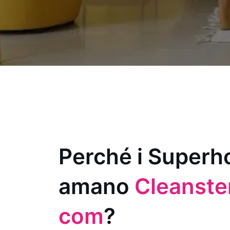
Perché i Superh
amano
Cleanster
com
?