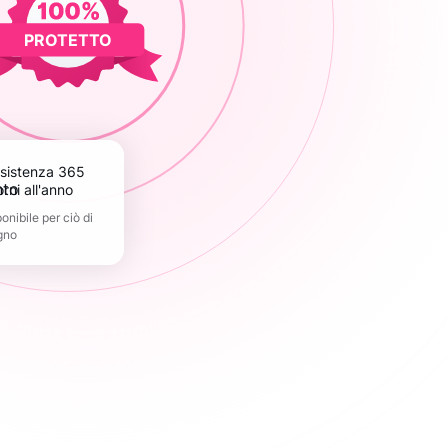
PROTETTO
orni all'anno
nibile per ciò di
gno