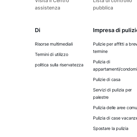
Visita il Centro
Lista di controllo
assistenza
pubblica
Di
Impresa di pulizi
Risorse multimediali
Pulizie per affitti a bre
termine
Termini di utilizzo
Pulizia di
politica sulla riservatezza
appartamenti/condomi
Pulizie di casa
Servizi di pulizia per
palestre
Pulizia delle aree comu
Pulizia di case vacanz
Spostare la pulizia