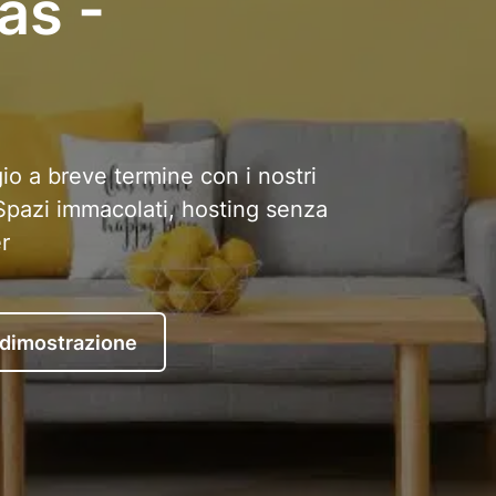
as -
io a breve termine con i nostri
. Spazi immacolati, hosting senza
r
 dimostrazione