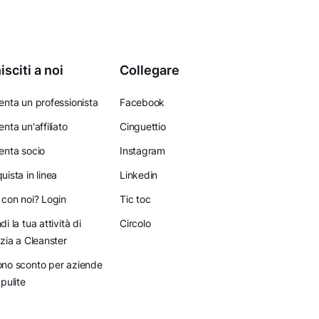
isciti a noi
Collegare
enta un professionista
Facebook
enta un'affiliato
Cinguettio
enta socio
Instagram
uista in linea
Linkedin
 con noi? Login
Tic toc
di la tua attività di
Circolo
izia a Cleanster
no sconto per aziende
 pulite