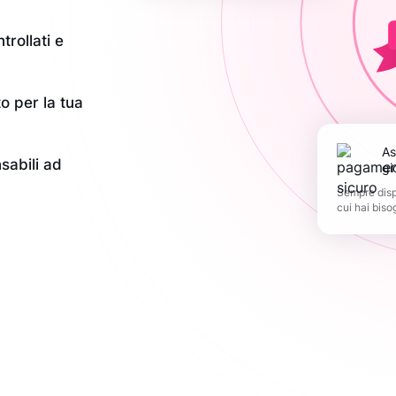
trollati e
o per la tua
Assistenza 365
nsabili ad
gi
Sempre dispo
cui hai biso